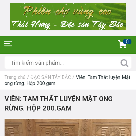
0
Trang chủ
/
ĐẶC SẢN TÂY BẮC
/
Viên: Tam Thất luyện Mật
ong rừng. Hộp 200.gam
VIÊN: TAM THẤT LUYỆN MẬT ONG
RỪNG. HỘP 200.GAM