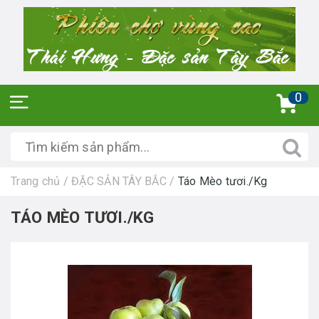
0
Trang chủ
/
ĐẶC SẢN TÂY BẮC
/
Táo Mèo tươi./Kg
TÁO MÈO TƯƠI./KG