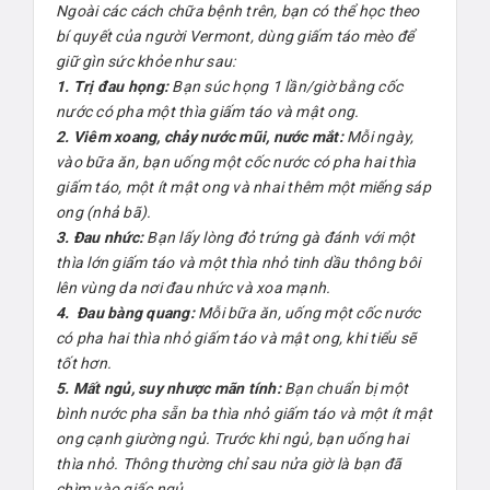
Ngoài các cách chữa bệnh trên, bạn có thể học theo
bí quyết của người Vermont, dùng giấm táo mèo để
giữ gìn sức khỏe như sau:
1. Trị đau họng:
Bạn súc họng 1 lần/giờ bằng cốc
nước có pha một thìa giấm táo và mật ong.
2. Viêm xoang, chảy nước mũi, nước mắt:
Mỗi ngày,
vào bữa ăn, bạn uống một cốc nước có pha hai thìa
giấm táo, một ít mật ong và nhai thêm một miếng sáp
ong (nhả bã).
3. Đau nhức:
Bạn lấy lòng đỏ trứng gà đánh với một
thìa lớn giấm táo và một thìa nhỏ tinh dầu thông bôi
lên vùng da nơi đau nhức và xoa mạnh.
4. Đau bàng quang:
Mỗi bữa ăn, uống một cốc nước
có pha hai thìa nhỏ giấm táo và mật ong, khi tiểu sẽ
tốt hơn.
5. Mất ngủ, suy nhược mãn tính:
Bạn chuẩn bị một
bình nước pha sẵn ba thìa nhỏ giấm táo và một ít mật
ong cạnh giường ngủ. Trước khi ngủ, bạn uống hai
thìa nhỏ. Thông thường chỉ sau nửa giờ là bạn đã
chìm vào giấc ngủ.