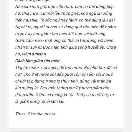
Nếu sau một giờ, bạn vẫn thức, bạn có thể uống tiếp
hai thìa nữa. Cứ mỗi lần thức giấc, khó ngủ lại uống
tiếp hai thìa. Thuốc ngủ này lành, có thể dùng lâu dài.
Ngoài ra, người ta còn sử dụng quả táo mèo để ngâm
rượu hay làm giấm táo mèo kết hợp với mật ong.
Giấm táo mèo - mật ong có thể có tác dụng với bệnh
nhân bị suy nhược mạn tính,giúp tăng huyết áp, chữa
ho, viêm amidan.
Cách làm giấm táo mèo:
1kg táo mèo, rửa sạch, để ráo nước. Bổ nhỏ táo, để cả
hột, cho 3 lít nước sôi để nguội còn âm ấm với 2 quả
chuối tây, đựng trong lọ thủy tinh, dùng vải màn bịt
kín miệng lọ. Sau một tháng lọc lấy nước giấm táo
dùng dần. Giấm có màng là tốt. Thấy có muỗi bay ra
là giấm hỏng, phải làm lại.
Theo : Giaoduc.net.vn