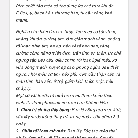
Dịch chiết táo mèo có tác dụng ức chế trực khuẩn
E.Coli, lỵ, bạch hầu, thương hàn, tụ cầu vàng khá
mạnh.
Nghiên cứu hiện đại cho thấy: Táo mèo có tác dụng
kháng khuẩn, cường tim, làm giãn mạch vành, chống
rối loạn nhịp tim, hạ áp, bảo vệ tế bào gan, tăng
cường công năng miễn dịch, trấn tĩnh an thần, ức chế
ngưng tập tiểu cầu, điều chỉnh rối loạn lipid máu, xơ
vữa động mạch, huyết áp cao, phòng ngừa đau thắt
ngực, nhồi máu cơ tim, béo phì, viêm cầu thận cấp và
mãn tính, hậu sản, ứ trệ, giảm kích thích ruột, tiêu
chảy, lỵ.
Một số vài thuốc từ quả táo mèo tham khảo theo
website duocphucvinh.com và báo Khánh Hòa:
1. Chữa trị chứng đầy bụng:
Bạn lấy 30g táo mèo khô,
sắc lấy nước uống thay trà trong ngày, cần uống 2-3
ngày.
2. Chữa rối loạn mỡ máu:
Bạn lấy 50g táo mèo thái
phiến đem nấu với 50g gạo tẻ thành cháo. Sau đó,