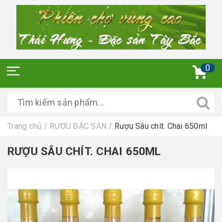
0
Trang chủ
/
RƯỢU ĐẶC SẢN
/
Rượu Sâu chít. Chai 650ml
RƯỢU SÂU CHÍT. CHAI 650ML