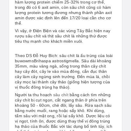
hàm lượng protein chiếm 25-32% trong cơ thể,
trong đó có 6 axit amin, còn sâu chít cũng có hàm
lượng protein tương đương nhưng thành phần axit
amin được xác định lên đến 17/20 loại cần cho cơ
thể.
Vì vậy, ở Điện Biện và các vùng Tây Bắc hiện nay
rượu sâu chít và thịt sâu chít là những thứ được
tiêu thụ mạnh cho khách miền xuôi.
Theo DS Đỗ Huy Bích: sâu chít là ấu trùng của loài
buwowmsBrihaspa astrostigmella. Sâu dài khoảng
35mm, màu vàng ngà, sống trong thân cây chít
hay cây đót, cây le vào mùa đông, cắn đục thân
cây làm cây ngừng sinh trưởng. Đến mùa lá, chồi
cây mọc lại thành cây thảo (giống hiện tượng của
vị thuốc đông trùng hạ thảo).
Người ta thu hoạch
sâu chít
bằng cách tìm những
cây chít bị cụt ngọn, cắt ngang thân ở phía trên
khoảng 50 - 60cm, chẻ đôi, lấy sâu. Rửa sạch sâu
bằng nước muối, rang hoặc sấy khô. Khi dùng,
tẩm sâu với mật ong, rồi lại sấy khô. Dược liệu có
vị ngọt, tính ôn, được dùng thay thế vị đông trùng
hạ thảo của thuốc Bắc với tác dụng bổ tinh tủy, ích