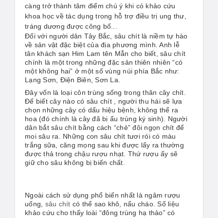
càng trở thành tâm điểm chú ý khi có khảo cứu
khoa học về tác dụng trong hỗ trợ điều trị ung thư,
tráng dương được công bố...
Đối với người dân Tây Bắc, sâu chít là niềm tự hào
về sản vật đặc biệt của địa phương mình. Anh lễ
tân khách sạn Him Lam tên Mẫn cho biết, sâu chít
chính là một trong những đặc sản thiên nhiên “có
một không hai” ở một số vùng núi phía Bắc như:
Lạng Sơn, Điện Biên, Sơn La.
Đây vốn là loại côn trùng sống trong thân cây chít.
Để biết cây nào có sâu chít , người thu hái sẽ lựa
chọn những cây có dấu hiệu bệnh, không thể ra
hoa (đó chính là cây đã bị ấu trùng ký sinh). Người
dân bắt sâu chít bằng cách “chẻ” đôi ngọn chít để
moi sâu ra. Những con sâu chít tươi rói có màu
trắng sữa, căng mọng sau khi được lấy ra thường
được thả trong chậu rượu nhạt. Thứ rượu ấy sẽ
giữ cho sâu không bị biến chất.
Ngoài cách sử dụng phổ biến nhất là ngâm rượu
uống,
sâu chít
có thể sao khô, nấu cháo. Số liệu
khảo cứu cho thấy loài “đông trùng hạ thảo” có