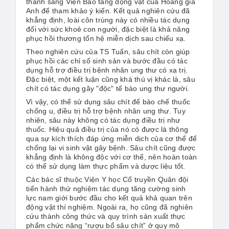
thành sang Viện Bảo tàng động vật của Hoàng gia
Anh để tham khảo ý kiến. Kết quả nghiên cứu đã
khẳng định, loài côn trùng này có nhiều tác dụng
đối với sức khoẻ con người, đặc biệt là khả năng
phục hồi thương tổn hệ miễn dịch sau chiếu xạ.
Theo nghiên cứu của TS Tuấn, sâu chít còn giúp
phục hồi các chỉ số sinh sản và bước đầu có tác
dụng hỗ trợ điều trị bệnh nhân ung thư có xạ trị.
Đặc biệt, một kết luận cũng khá thú vị khác là, sâu
chít có tác dụng gây "độc" tế bào ung thư người.
Vì vậy, có thể sử dụng sâu chít để bào chế thuốc
chống u, điều trị hỗ trợ bệnh nhân ung thư. Tuy
nhiên, sâu này không có tác dụng điều trị như
thuốc. Hiệu quả điều trị của nó có được là thông
qua sự kích thích đáp ứng miễn dịch của cơ thể để
chống lại vi sinh vật gây bệnh. Sâu chít cũng được
khẳng định là không độc với cơ thể, nên hoàn toàn
có thể sử dụng làm thực phẩm và dược liệu tốt.
Các bác sĩ thuộc Viện Y học Cổ truyền Quân đội
tiến hành thử nghiệm tác dụng tăng cường sinh
lực nam giới bước đầu cho kết quả khả quan trên
động vật thí nghiệm. Ngoài ra, họ cũng đã nghiên
cứu thành công thức và quy trình sản xuất thực
phẩm chức năng “rượu bổ sâu chít” ở quy mô