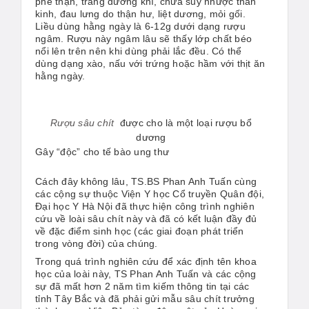
phế thận, tráng dương khí, chữa suy nhược thần
kinh, đau lưng do thận hư, liệt dương, mỏi gối.
Liều dùng hằng ngày là 6-12g dưới dạng rượu
ngâm. Rượu này ngâm lâu sẽ thấy lớp chất béo
nổi lên trên nên khi dùng phải lắc đều. Có thể
dùng dạng xào, nấu với trứng hoặc hầm với thịt ăn
hằng ngày.
Rượu sâu chít
được cho là một loại rượu bổ
dương
Gây “độc” cho tế bào ung thư
Cách đây không lâu, TS.BS Phan Anh Tuấn cùng
các cộng sự thuộc Viện Y học Cổ truyền Quân đội,
Đại học Y Hà Nội đã thực hiện công trình nghiên
cứu về loài sâu chít này và đã có kết luận đầy đủ
về đặc điểm sinh học (các giai đoạn phát triển
trong vòng đời) của chúng.
Trong quá trình nghiên cứu để xác định tên khoa
học của loài này, TS Phan Anh Tuấn và các cộng
sự đã mất hơn 2 năm tìm kiếm thông tin tại các
tỉnh Tây Bắc và đã phải gửi mẫu sâu chít trưởng