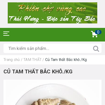
0
Trang chủ
/
TAM THẤT
/
Củ Tam thất Bắc khô./Kg
CỦ TAM THẤT BẮC KHÔ./KG