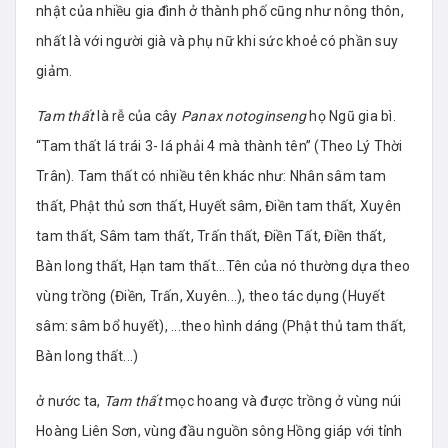
nhật của nhiều gia đình ở thành phố cũng như nông thôn,
nhất là với người già và phụ nữ khi sức khoẻ có phần suy
giảm.
Tam thất
là rễ của cây
Panax notoginseng
họ Ngũ gia bì.
“Tam thất lá trái 3- lá phải 4 mà thành tên” (Theo Lý Thời
Trân). Tam thất có nhiều tên khác như: Nhân sâm tam
thất, Phật thủ sơn thất, Huyết sâm, Điền tam thất, Xuyên
tam thất, Sâm tam thất, Trấn thất, Điền Tất, Điền thất,
Bàn long thất, Hạn tam thất...Tên của nó thường dựa theo
vùng trồng (Điền, Trấn, Xuyên...), theo tác dụng (Huyết
sâm: sâm bổ huyết), ...theo hình dáng (Phật thủ tam thất,
Bàn long thất...)
ở nước ta,
Tam thất
mọc hoang và được trồng ở vùng núi
Hoàng Liên Sơn, vùng đầu nguồn sông Hồng giáp với tỉnh