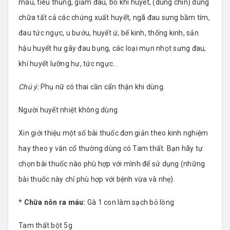
máu, tiêu thũng, giảm đau, bổ khí huyết, (dùng chín) dùng
chữa tất cả các chứng xuất huyết, ngã đau sưng bầm tím,
đau tức ngực, u bướu, huyết ứ, bế kinh, thống kinh, sản
hậu huyết hư gây đau bụng, các loại mụn nhọt sưng đau,
khí huyết lưỡng hư, tức ngực...
Chú ý:
Phụ nữ có thai cần cẩn thận khi dùng.
Người huyết nhiệt không dùng.
Xin giới thiệu một số bài thuốc đơn giản theo kinh nghiệm
hay theo y văn cổ thường dùng có Tam thất. Bạn hãy tự
chọn bài thuốc nào phù hợp với mình để sử dụng (những
bài thuốc này chỉ phù hợp với bệnh vừa và nhẹ).
*
Chữa nôn ra máu:
Gà 1 con làm sạch bỏ lòng
Tam thất bột 5g