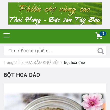
0
Trang chủ
/
HOA ĐÀO KHÔ, BỘT
/
Bột hoa đào
BỘT HOA ĐÀO