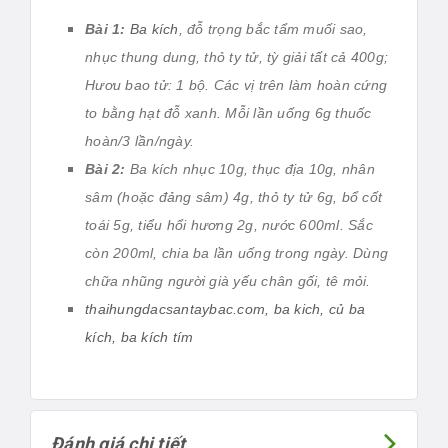
Bài 1:
Ba kích
, đỗ trọng bắc tẩm muối sao,
nhục thung dung, thỏ ty tử, tỳ giải tất cả 400g;
Hươu bao tử: 1 bộ. Các vị trên làm hoàn cứng
to bằng hạt đỗ xanh. Mỗi lần uống 6g thuốc
hoàn/3 lần/ngày.
Bài 2:
Ba kích nhục 10g, thục địa 10g, nhân
sâm (hoặc đảng sâm) 4g, thỏ ty tử 6g, bổ cốt
toái 5g, tiểu hổi hương 2g, nước 600ml. Sắc
còn 200ml, chia ba lần uống trong ngày. Dùng
chữa nhũng người già yếu chân gối, tê mỏi.
thaihungdacsantaybac.com, ba kich, củ ba
kích, ba kích tím
Đánh giá chi tiết