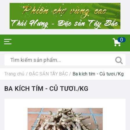
0
Trang chủ
/
ĐẶC SẢN TÂY BẮC
/
Ba kích tím - Củ tươi./Kg
BA KÍCH TÍM - CỦ TƯƠI./KG