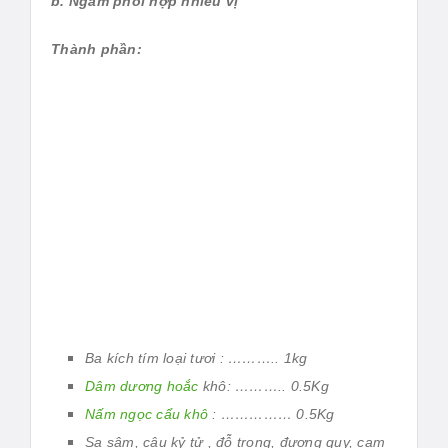
b. Ngâm phối hợp nhiều vị
Thành phần:
Ba kích tím loại tươi : ……….. 1kg
Dâm dương hoắc
khô: ……….. 0.5Kg
Nấm ngọc cẩu khô
: …………… 0.5Kg
Sa sâm, câu kỷ tử , đỗ trọng, đương quy, cam