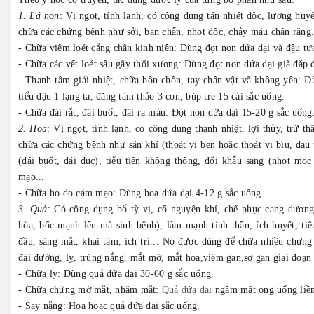
1. Lá non
: Vị ngọt, tính lạnh, có công dụng tán nhiệt độc, lương hu
chữa các chứng bệnh như sởi, ban chẩn, nhọt độc, chảy máu chân răng.
- Chữa viêm loét cẳng chân kinh niên: Dùng đọt non dứa dại và đậu tư
- Chữa các vết loét sâu gây thối xương: Dùng đọt non dứa dại giã đắp 
- Thanh tâm giải nhiệt, chữa bồn chồn, tay chân vật vã không yên: Dù
tiểu đậu 1 lạng ta, đăng tâm thảo 3 con, búp tre 15 cái sắc uống.
- Chữa đái rắt, đái buốt, đái ra máu: Đọt non dứa dại 15-20 g sắc uống
2. Hoa
: Vị ngọt, tính lạnh, có công dụng thanh nhiệt, lợi thủy, trừ th
chữa các chứng bệnh như sán khí (thoát vị bẹn hoặc thoát vị bìu, đau 
(đái buốt, đái đục), tiểu tiện không thông, đối khẩu sang (nhọt mọ
mạo...
- Chữa ho do cảm mạo: Dùng hoa dứa dại 4-12 g sắc uống.
3. Quả
: Có công dụng bổ tỳ vị, cố nguyên khí, chế phục cang dươn
hòa, bốc mạnh lên mà sinh bệnh), làm mạnh tinh thần, ích huyết, ti
đầu, sáng mắt, khai tâm, ích trí... Nó được dùng để chữa nhiều chứng b
đái đường, lỵ, trúng nắng, mắt mờ, mắt hoa,viêm gan,sơ gan giai đoạn 
- Chữa lỵ: Dùng quả dứa dại 30-60 g sắc uống.
- Chữa chứng mờ mắt, nhặm mắt:
Quả dứa dại
ngâm mật ong uống liền
- Say nắng: Hoa hoặc quả dứa dại sắc uống.