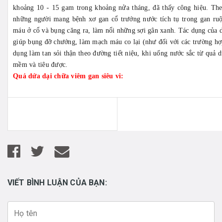
khoảng 10 - 15 gam trong khoảng nửa tháng, đã thấy công hiệu. The
những người mang bệnh xơ gan cổ trướng nước tích tụ trong gan ru
máu ở cổ và bụng căng ra, làm nổi những sợi gân xanh. Tác dụng của dứ
giúp bụng đỡ chướng, làm mạch máu co lại (như đối với các trường hợ
dụng làm tan sỏi thận theo đường tiết niệu, khi uống nước sắc từ quả d
mềm và tiêu được.
Quả dứa dại chữa viêm gan siêu vi:
VIẾT BÌNH LUẬN CỦA BẠN: