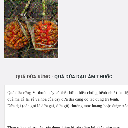
QUẢ DỨA RỪNG
- QUẢ DỨA DẠI LÀM THUỐC
Quả dứa rừng
Vị thuốc này có thể chữa nhiều chứng bệnh như tiểu tiện
quả mà cả lá, rễ và hoa của cây dứa dại cũng có tác dụng trị bệnh.
Dứa dại (còn gọi là dứa gai, dứa gỗ) thường mọc hoang hoặc được trồ
Theo y học cổ truyền, tác dụng dược lý của từng bộ phận như sau: