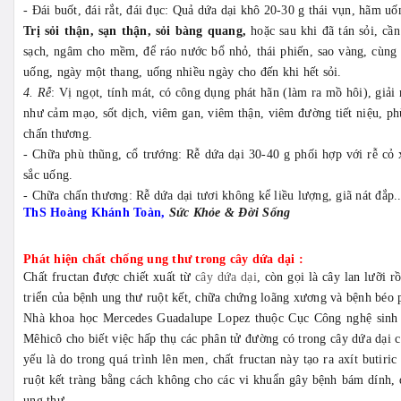
- Đái buốt, đái rắt, đái đục: Quả dứa dại khô 20-30 g thái vụn, hãm uố
Trị sỏi thận, sạn thận, sỏi bàng quang,
hoặc sau khi đã tán sỏi, cần
sạch, ngâm cho mềm, để ráo nước bổ nhỏ, thái phiến, sao vàng, cùng 
uống, ngày một thang, uống nhiều ngày cho đến khi hết sỏi.
4. Rễ
: Vị ngọt, tính mát, có công dụng phát hãn (làm ra mồ hôi), giải 
như cảm mạo, sốt dịch, viêm gan, viêm thận, viêm đường tiết niệu, ph
chấn thương.
- Chữa phù thũng, cổ trướng: Rễ dứa dại 30-40 g phối hợp với rễ cỏ
sắc uống.
- Chữa chấn thương: Rễ dứa dại tươi không kể liều lượng, giã nát đắp..
ThS Hoàng Khánh Toàn,
Sức Khỏe & Đời Sống
Phát hiện chất chống ung thư trong cây dứa dại :
Chất fructan được chiết xuất từ
cây dứa dại
, còn gọi là cây lan lưỡi 
triển của bệnh ung thư ruột kết, chữa chứng loãng xương và bệnh béo 
Nhà khoa học Mercedes Guadalupe Lopez thuộc Cục Công nghệ sinh 
Mêhicô cho biết việc hấp thụ các phân tử đường có trong cây dứa dại c
yếu là do trong quá trình lên men, chất fructan này tạo ra axít butiric
ruột kết tràng bằng cách không cho các vi khuẩn gây bệnh bám dính, 
ung thư.