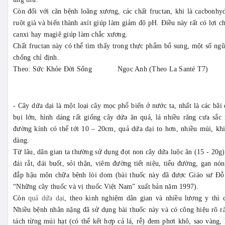
Còn đối với căn bệnh loãng xương, các chất fructan, khi là cacbonhyd
ruột già và biến thành axít giúp làm giảm độ pH. Điều này rất có lợi c
canxi hay magiê giúp làm chắc xương.
Chất fructan này có thể tìm thấy trong thực phẩm bổ sung, một số ngũ
chống chỉ định.
Theo: Sức Khỏe Đời Sống Ngọc Anh (Theo La Santé T7)
- Cây dứa dại là một loại cây mọc phổ biến ở nước ta, nhất là các bã
bụi lớn, hình dáng rất giống cây dứa ăn quả, lá nhiều răng cưa sắc 
đường kính có thể tới 10 – 20cm, quả dứa dại to hơn, nhiều múi, khi
dàng.
Từ lâu, dân gian ta thường sử dụng đọt non cây dứa luộc ăn (15 - 20g)
đái rắt, đái buốt, sỏi thận, viêm đường tiết niệu, tiểu đường, gan nón
đắp hậu môn chữa bệnh lòi dom (bài thuốc này đã được Giáo sư Đỗ
“Những cây thuốc và vị thuốc Việt Nam” xuất bản năm 1997).
Còn
quả dứa dại
, theo kinh nghiệm dân gian và nhiều lương y thì
Nhiều bệnh nhân nặng đã sử dụng bài thuốc này và có công hiệu rõ r
tách từng múi hạt (có thể kết hợp cả lá, rễ) đem phơi khô, sao vàng,